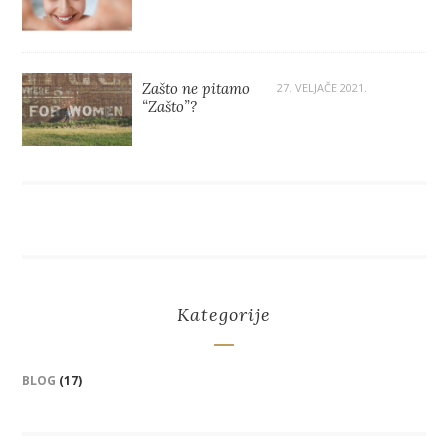
Zašto ne pitamo
27. VELJAČE 2021.
“Zašto”?
Kategorije
BLOG
(17)