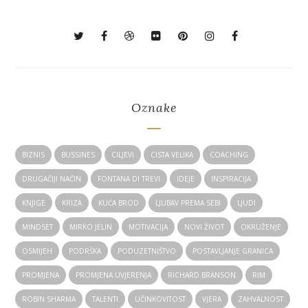
Oznake
BIZNIS
BUSSINES
CILJEVI
CISTA VELIKA
COACHING
DRUGAČIJI NAČIN
FONTANA DI TREVI
IDEJE
INSPIRACIJA
KNJIGE
KRIZA
KUĆA BROD
LJUBAV PREMA SEBI
LJUDI
MINDSET
MIRKO JELIN
MOTIVACIJA
NOVI ŽIVOT
OKRUŽENJE
OSMIJEH
PODRŠKA
PODUZETNIŠTVO
POSTAVLJANJE GRANICA
PROMJENA
PROMJENA UVJERENJA
RICHARD BRANSON
RIM
ROBIN SHARMA
TALENTI
UČINKOVITOST
VJERA
ZAHVALNOST