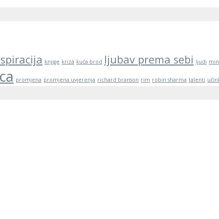
nspiracija
ljubav prema sebi
knjige
kriza
kuća brod
ljudi
min
ica
promjena
promjena uvjerenja
richard branson
rim
robin sharma
talenti
učin