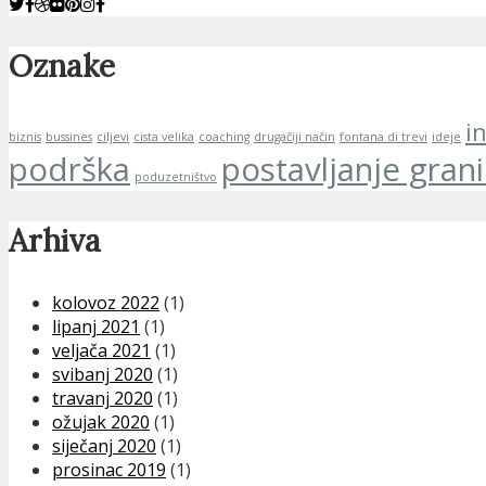
Oznake
i
biznis
bussines
ciljevi
cista velika
coaching
drugačiji način
fontana di trevi
ideje
podrška
postavljanje gran
poduzetništvo
Arhiva
kolovoz 2022
(1)
lipanj 2021
(1)
veljača 2021
(1)
svibanj 2020
(1)
travanj 2020
(1)
ožujak 2020
(1)
siječanj 2020
(1)
prosinac 2019
(1)