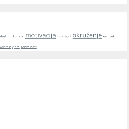
motivacija
okruženje
dset
mirko jelin
novi život
osmijeh
kovitost
vjera
zahvalnost