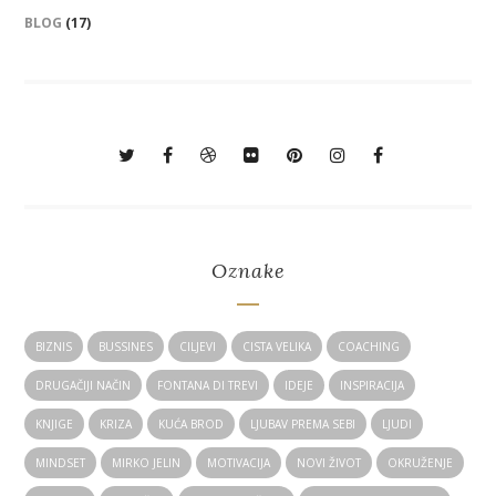
BLOG
(17)
Oznake
BIZNIS
BUSSINES
CILJEVI
CISTA VELIKA
COACHING
DRUGAČIJI NAČIN
FONTANA DI TREVI
IDEJE
INSPIRACIJA
KNJIGE
KRIZA
KUĆA BROD
LJUBAV PREMA SEBI
LJUDI
MINDSET
MIRKO JELIN
MOTIVACIJA
NOVI ŽIVOT
OKRUŽENJE